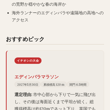
の荒野か穏やかな春の海岸か
海外ランナーのエディンバラや遠隔地の高地への
アクセス
おすすめピック
イチオシの大会
エディンバラマラソン
2027年5月30日
累積標高 120 m
関門 6.5時間
選定理由:
市中心部から下りで一気に飛び出
し、その後は海面近くまで平坦が続く。総
獲得標高は約120mでネット下り、英国でも