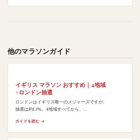
他のマラソンガイド
イギリス マラソン おすすめ｜4地域
+ロンドン抽選
ロンドンはイギリス唯一のメジャーズですが、
抽選は約1.3%。4地域すべてから、
フラットな自己ベスト向けコースや絶景の片道レースを
ガイドを読む →
比較し、目的に合う大会を選べます。