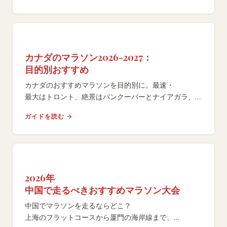
カナダのマラソン2026-2027：
目的別おすすめ
カナダのおすすめマラソンを目的別に。最速・
最大はトロント、絶景はバンクーバーとナイアガラ、
早季のBQはミシサガ。AIMS認証11レース、
ガイドを読む →
ボストン資格対応。
2026年
中国で走るべきおすすめマラソン大会
中国でマラソンを走るならどこ？
上海のフラットコースから厦門の海岸線まで、