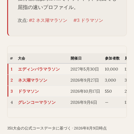
屈指の速いプロファイル。
次点:
#2 ネス湖マラソン
#3 ドラマソン
#
大会
開催日
参加者数
累積
1
エディンバラマラソン
2027年5月30日
10,000
120 
2
ネス湖マラソン
2026年9月27日
3,000
310 
3
ドラマソン
2026年10月17日
550
211 
4
グレンコーマラソン
2026年9月6日
—
1369
351大会の公式コースデータに基づく · 2026年8月9日時点