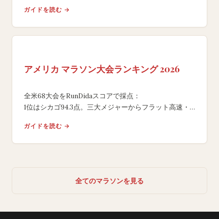
主要大会のコース特性・登録方法・
ガイドを読む →
旅行のしやすさを徹底比較するガイド。
アメリカ マラソン大会ランキング 2026
全米68大会をRunDidaスコアで採点：
1位はシカゴ94.3点。三大メジャーからフラット高速・
絶景レースまで、季節・地域・ESTA・
ガイドを読む →
直行便で日本人ランナー向けに比較。
全てのマラソンを見る