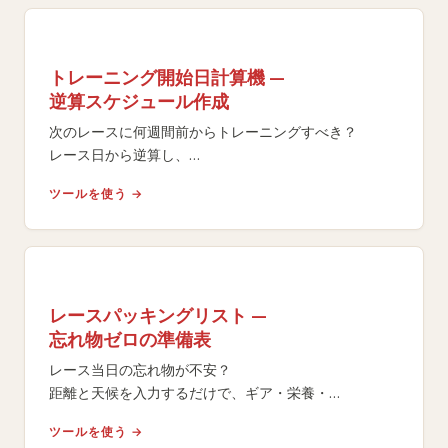
トレーニング開始日計算機 —
逆算スケジュール作成
次のレースに何週間前からトレーニングすべき？
レース日から逆算し、
体力レベルと目標に基づくフェーズ別タイムラインで最
ツールを使う →
適な開始日を算出します。
レースパッキングリスト —
忘れ物ゼロの準備表
レース当日の忘れ物が不安？
距離と天候を入力するだけで、ギア・栄養・
リカバリー用品を含むパーソナライズされた印刷可能な
ツールを使う →
チェックリストを生成。