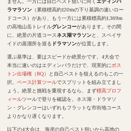
ません。一方には自己ベスト狙いに向く
エディンバ
ラマラソン
（累積標高約120mの下り基調の速いロー
ドコース）があり、もう一方には累積標高約1,369m
の高地山岳トレイル
グレンコー
があります。その間
に、絶景の片道コース
ネス湖マラソン
と、スペイサ
イドの蒸溜所を巡る
ドラマソン
が位置します。
選ぶ基準は、要はスピードか絶景かです。4大会で
本当に速いのはエディンバラだけで、現実的に
ボス
トン出場権（BQ）
と自己ベストを狙えるのもこの一
択。
ペース計算ツール
でスプリットを組み立てまし
ょう。絶景と挑戦を重視するなら、まず
標高プロフ
ィール
ツールで登りを確認を。ネス湖・ドラマソ
ン・グレンコーはいずれもフラットな市街地コース
よりかなり遅くなります。
以下の4大会は、海岸の自己ベスト狙いから高地の