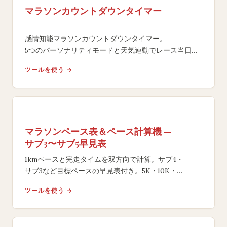
マラソンカウントダウンタイマー
感情知能マラソンカウントダウンタイマー。
5つのパーソナリティモードと天気連動でレース当日ま
でのモチベーションを最大化。
ツールを使う →
世界49大会対応の無料ツール。
マラソンペース表＆ペース計算機 —
サブ3〜サブ5早見表
1kmペースと完走タイムを双方向で計算。サブ4・
サブ3など目標ペースの早見表付き。5K・10K・
ハーフ・フルマラソン対応の無料ツール。
ツールを使う →