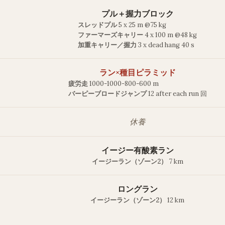
プル＋握力ブロック
スレッドプル
5 x 25 m @75 kg
ファーマーズキャリー
4 x 100 m @48 kg
加重キャリー／握力
3 x dead hang 40 s
ラン×種目ピラミッド
疲労走
1000-1000-800-600 m
バーピーブロードジャンプ
12 after each run 回
休養
イージー有酸素ラン
イージーラン（ゾーン2）
7 km
ロングラン
イージーラン（ゾーン2）
12 km