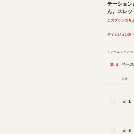
テーション
ん。スレッ
このプランの考
ディビジョン別
トレーニングスケ
ベース
週 1
日目
日 1
日 2