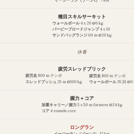
イージーラン（ゾーン2）
7 km
種目スキルサーキット
ウォールボール
4 x 20 @6 kg
バーピーブロードジャンプ
4 x 10
サンドバッグランジ
60 m @20 kg
休養
疲労スレッドブリック
疲労走
800 m テンポ
疲労走
800 m テンポ
スレッドプッシュ
25 m @100 kg
ウォールボール
35 回 @6
握力＋コア
加重キャリー／握力
5 x 50 m farmers @24 kg
コア
4 rounds core
ロングラン
イージーラン（ゾーン2）
12 km