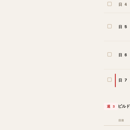
日 4
日 5
日 6
日 7
ビルド
週 3
日目