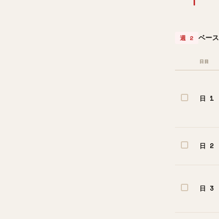
ベース
週 2
日目
日 1
日 2
日 3