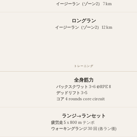
イージーラン（ゾーン2）
7 km
ロングラン
イージーラン（ゾーン2）
12 km
トレーニング
全身筋力
バックスクワット
3×6 @RPE 8
デッドリフト
3×5
コア
4 rounds core circuit
ランジ→ランセット
疲労走
5 x 800 m テンポ
ウォーキングランジ
30 回 (各ラン後)