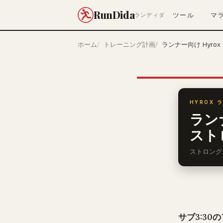
RunDida
ツール
マ
ランディダ
ホーム
トレーニング計画
ランナー向け Hyr
HYROX ラ
ラン
スト
ストロング
サブ3:3