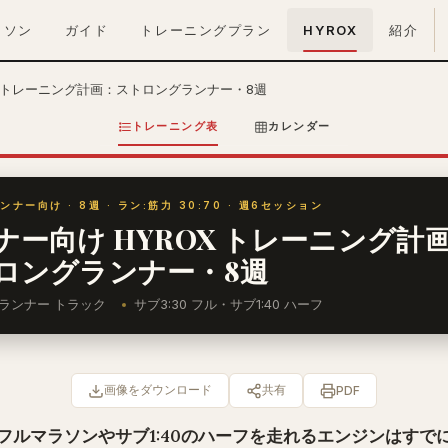
ラソン
ガイド
トレーニングプラン
HYROX
紹介
ox トレーニング計画：ストロングランナー・8週
トレーニング表
カレンダー
ンナー向け · 8週 · ラン:筋力 30:70 · 週6セッション
ナー向け HYROX トレーニング計
ロングランナー・8週
ランナー トラック
サブ3:30 フル・サブ1:40 ハーフ
画像をダウンロード
共有
PDF
0のフルマラソンやサブ1:40のハーフを走れるエンジンはすで