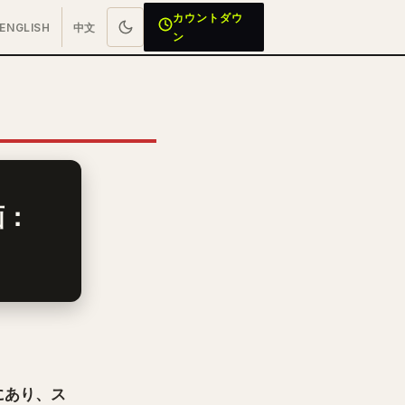
カウントダウ
ENGLISH
中文
ン
画：
にあり、ス