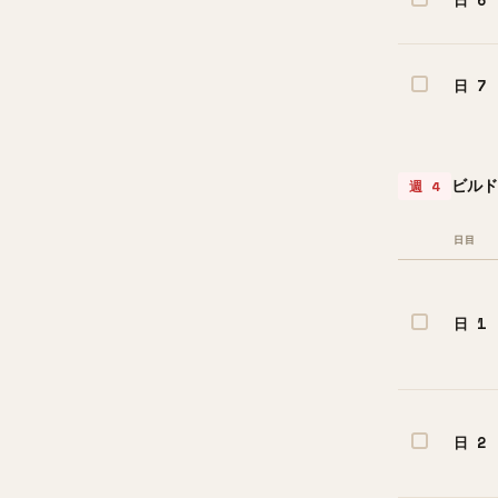
日 7
ビルド
週 4
日目
日 1
日 2