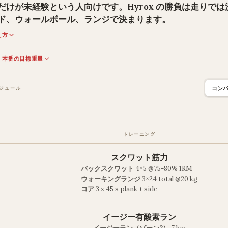
だけが未経験という人向けです。Hyrox の勝負は走りで
ド、ウォールボール、ランジで決まります。
え方
・本番の目標重量
コン
ジュール
トレーニング
スクワット筋力
バックスクワット
4×5 @75-80% 1RM
ウォーキングランジ
3×24 total @20 kg
コア
3 x 45 s plank + side
イージー有酸素ラン