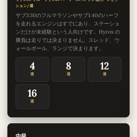
ション/週
サブ3:30のフルマラソンやサブ1:40のハーフ
を走れるエンジンはすでにあり、ステーショ
ンだけが未経験という人向けです。Hyrox の
勝負は走りでは決まりません。スレッド、ウ
ォールボール、ランジで決まります。
4
8
12
週
週
週
16
週
中級