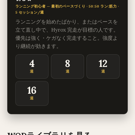
ランニング初心者 — 最初のベースづくり · 50:50 ラン:筋力 ·
5 セッション/週
ランニングを始めたばかり、またはベースを
立て直し中で、Hyrox 完走が目標の人です。
優先は強く・ケガなく完走すること。強度よ
り継続が効きます。
4
8
12
週
週
週
16
週