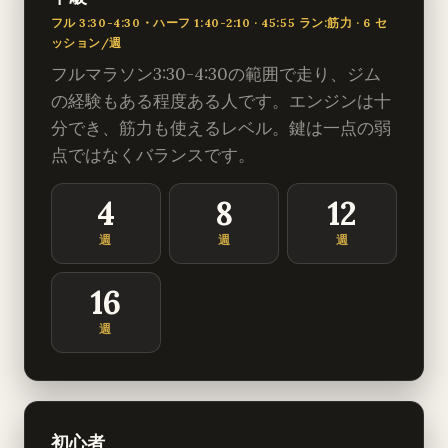
フル 3:30-4:30・ハーフ 1:40-2:10 · 45:55 ラン:筋力 · 6 セ
ッション/週
フルマラソン3:30-4:30の範囲で走り、ジム
の経験もある程度ある人です。エンジンは十
分でき、筋力も使えるレベル。鍵は一点の弱
点ではなくバランスです。
4
8
12
週
週
週
16
週
初心者