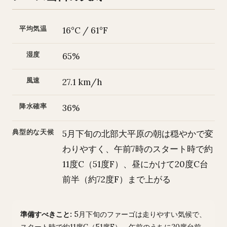
平均気温
16°C / 61°F
湿度
65%
風速
27.1 km/h
降水確率
36%
典型的な天候
5月下旬の北部大平原の朝は穏やかで変
わりやすく、午前7時のスタート時で約
11度C（51度F）、昼にかけて20度C台
前半（約72度F）まで上がる
準備すべきこと:
5月下旬のファーゴは走りやすい気候で、