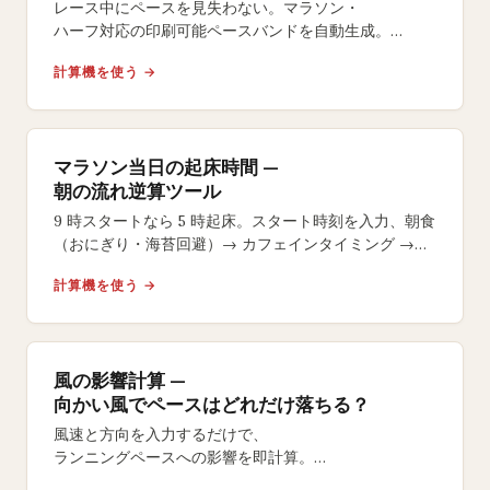
レース中にペースを見失わない。マラソン・
ハーフ対応の印刷可能ペースバンドを自動生成。
イーブン・
計算機を使う →
ネガティブスプリット戦略やサイズ選択も自在。
マラソン当日の起床時間 —
朝の流れ逆算ツール
9 時スタートなら 5 時起床。スタート時刻を入力、朝食
（おにぎり・海苔回避）→ カフェインタイミング →
号砲 15 分前のラストジェルまで逆算します。
計算機を使う →
風の影響計算 —
向かい風でペースはどれだけ落ちる？
風速と方向を入力するだけで、
ランニングペースへの影響を即計算。
向かい風のタイムロスや追い風の恩恵を数値で把握。