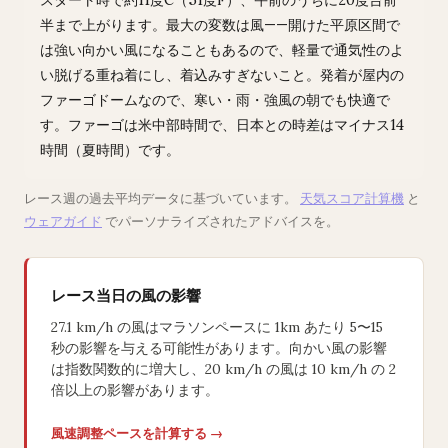
スタート時で約11度C（51度F）、午前のうちに20度台前
半まで上がります。最大の変数は風——開けた平原区間で
は強い向かい風になることもあるので、軽量で通気性のよ
い脱げる重ね着にし、着込みすぎないこと。発着が屋内の
ファーゴドームなので、寒い・雨・強風の朝でも快適で
す。ファーゴは米中部時間で、日本との時差はマイナス14
時間（夏時間）です。
レース週の過去平均データに基づいています。
天気スコア計算機
と
ウェアガイド
でパーソナライズされたアドバイスを。
レース当日の風の影響
27.1 km/h の風はマラソンペースに 1km あたり 5〜15
秒の影響を与える可能性があります。向かい風の影響
は指数関数的に増大し、20 km/h の風は 10 km/h の 2
倍以上の影響があります。
風速調整ペースを計算する →