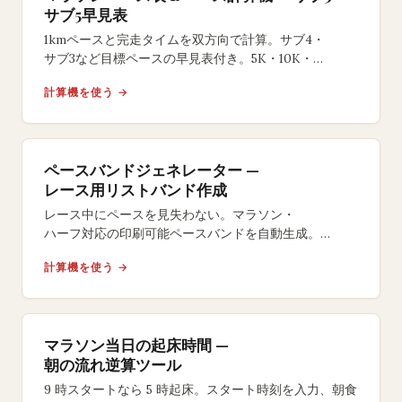
サブ5早見表
1kmペースと完走タイムを双方向で計算。サブ4・
サブ3など目標ペースの早見表付き。5K・10K・
ハーフ・フルマラソン対応の無料ツール。
計算機を使う →
ペースバンドジェネレーター —
レース用リストバンド作成
レース中にペースを見失わない。マラソン・
ハーフ対応の印刷可能ペースバンドを自動生成。
イーブン・
計算機を使う →
ネガティブスプリット戦略やサイズ選択も自在。
マラソン当日の起床時間 —
朝の流れ逆算ツール
9 時スタートなら 5 時起床。スタート時刻を入力、朝食