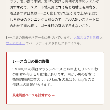
ップ、使い捨て手袋、途中で脱げる長袖か薄手のシェルが
おすすめで、スタート地点用にゴミ袋と着替えも用意を。
着込みすぎは禁物——走り出して8°C近くまで上がればむ
しろ絶好のランニング日和なので、7:30の寒いスタートに
合わせて重ね着し、ゴール時の気温で考えないこと。
レース週の過去平均データに基づいています。
天気スコア計算機
と
ウェアガイド
でパーソナライズされたアドバイスを。
レース当日の風の影響
9.9 km/h の風はマラソンペースに 1km あたり 5〜15 秒
の影響を与える可能性があります。向かい風の影響は
指数関数的に増大し、20 km/h の風は 10 km/h の 2
倍以上の影響があります。
風速調整ペースを計算する →