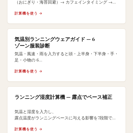
（おにぎり・海苔回避）→ カフェインタイミング →
号砲 15 分前のラストジェルまで逆算します。
計算機を使う →
気温別ランニングウェアガイド — 6
ゾーン服装診断
気温・風速・雨を入力すると頭・上半身・下半身・手・
足・小物の 6
ゾーンごとに具体的なランニングウェアを提案。
計算機を使う →
レイヤリング解説と体温調節の科学に基づく推奨です。
ランニング湿度計算機 — 露点でペース補正
気温と湿度を入力し、
露点温度がランニングペースに与える影響を7段階で評
価。調整後ペース・完走タイム差・
計算機を使う →
水分補給プランを即座に算出できます。