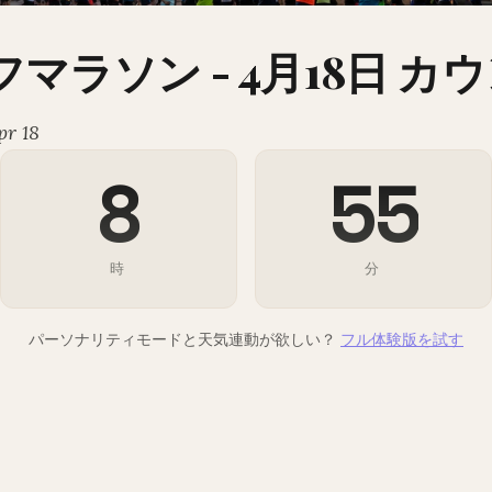
クフマラソン - 4月18日 
pr 18
8
55
時
分
パーソナリティモードと天気連動が欲しい？
フル体験版を試す