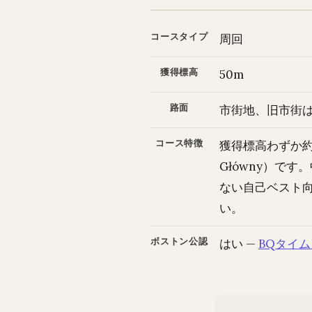
コースタイプ
周回
獲得標高
50m
路面
市街地、旧市街
コース特徴
獲得標高わずか約
Główny）で
ない自己ベスト
い。
ボストン公認
はい —
BQタイ