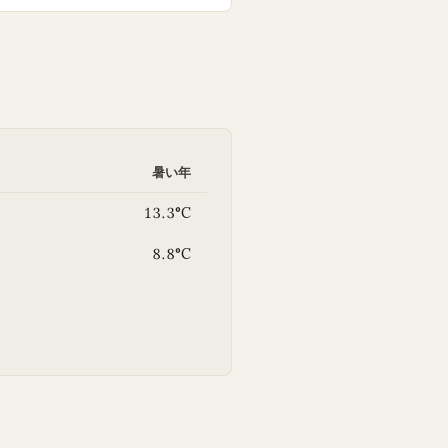
暑い年
13.3°C
8.8°C