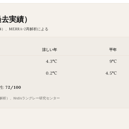
過去実績）
4）、MERRA-2再解析による
涼しい年
平年
4.3°C
9°C
0.2°C
4.5°C
性:
72/100
-2再解析）、NASAラングレー研究センター