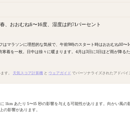
春、おおむね8〜16度、湿度は約71パーセント
フはマラソンに理想的な気候で、午前9時のスタート時はおおむね10〜
防寒着を一枚。日中は徐々に暖まります。4月は3日に1日ほど雨が降る
います。
天気スコア計算機
と
ウェアガイド
でパーソナライズされたアドバイ
ペースに 1km あたり 5〜15 秒の影響を与える可能性があります。向かい
2 倍以上の影響があります。