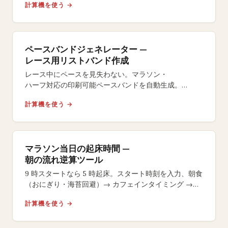
計算機を使う →
ペースバンドジェネレーター —
レース用リストバンド作成
レース中にペースを見失わない。マラソン・
ハーフ対応の印刷可能ペースバンドを自動生成。
イーブン・
計算機を使う →
ネガティブスプリット戦略やサイズ選択も自在。
マラソン当日の起床時間 —
朝の流れ逆算ツール
9 時スタートなら 5 時起床。スタート時刻を入力、朝食
（おにぎり・海苔回避）→ カフェインタイミング →
号砲 15 分前のラストジェルまで逆算します。
計算機を使う →