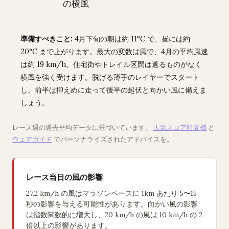
の横風
準備すべきこと:
4月下旬の朝は約 11°C で、昼には約
20°C まで上がります。最大の変数は風で、4月の平均風速
は約 19 km/h。住宅街やトレイル区間は遮るものがなく
横風を強く受けます。脱げる薄手のレイヤーでスタート
し、前半は抑えめに走って後半の起伏と向かい風に備えま
しょう。
レース週の過去平均データに基づいています。
天気スコア計算機
と
ウェアガイド
でパーソナライズされたアドバイスを。
レース当日の風の影響
27.2 km/h の風はマラソンペースに 1km あたり 5〜15
秒の影響を与える可能性があります。向かい風の影響
は指数関数的に増大し、20 km/h の風は 10 km/h の 2
倍以上の影響があります。