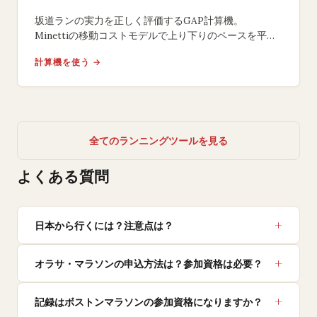
坂道ランの実力を正しく評価するGAP計算機。
Minettiの移動コストモデルで上り下りのペースを平地
相当に変換し、起伏コースでの本当の努力度を数値化。
計算機を使う →
無料ツール。
全てのランニングツールを見る
よくある質問
日本から行くには？注意点は？
オラサ・マラソンの申込方法は？参加資格は必要？
記録はボストンマラソンの参加資格になりますか？