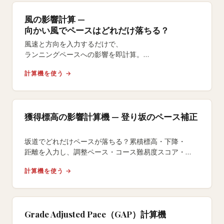
風の影響計算 —
向かい風でペースはどれだけ落ちる？
風速と方向を入力するだけで、
ランニングペースへの影響を即計算。
向かい風のタイムロスや追い風の恩恵を数値で把握。
計算機を使う →
レース当日の風対策に。
獲得標高の影響計算機 — 登り坂のペース補正
坂道でどれだけペースが落ちる？累積標高・下降・
距離を入力し、調整ペース・コース難易度スコア・
平地換算距離・追加エネルギーコストを算出します。
計算機を使う →
Grade Adjusted Pace（GAP）計算機