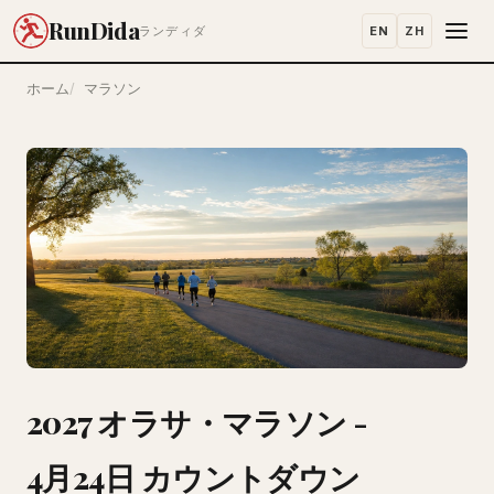
RunDida
EN
ZH
ランディダ
ホーム
マラソン
2027 オラサ・マラソン -
4月24日 カウントダウン