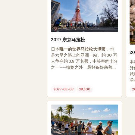
2027 东京马拉松
日本
唯一的世界马拉松大满贯
，也
2
是六星之路上的亚洲一站。约 30 万
人争夺约 3.8 万名额，中签率约十分
本
之一——抽签之外，最好备好慈善或
升
旅行套餐名额。
城
净
2027-03-07
38,500
2