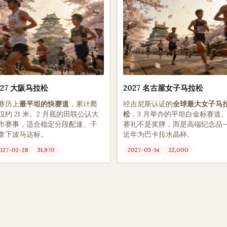
027 大阪马拉松
2027 名古屋女子马拉松
赛历上
最平坦的快赛道
，累计爬
经吉尼斯认证的
全球最大女子马
仅约 21 米。2 月底的田联公认大
松
，3 月举办的平坦白金标赛道
市赛事，适合稳定分段配速、干
赛礼不是奖牌，而是高端纪念品—
拿下波马达标。
近年为巴卡拉水晶杯。
027-02-28
31,970
2027-03-14
22,000