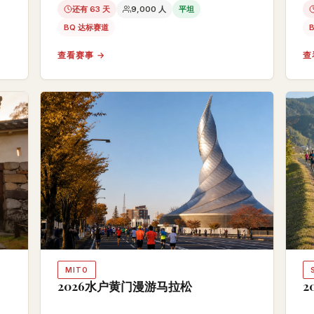
还有 63 天
9,000 人
平坦
BQ 达标赛道
查看赛事 →
查
MITO
2026水户黄门漫游马拉松
2