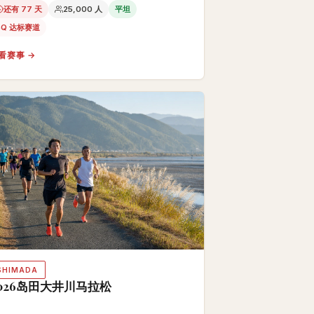
还有 77 天
25,000 人
平坦
BQ 达标赛道
看赛事 →
SHIMADA
026岛田大井川马拉松