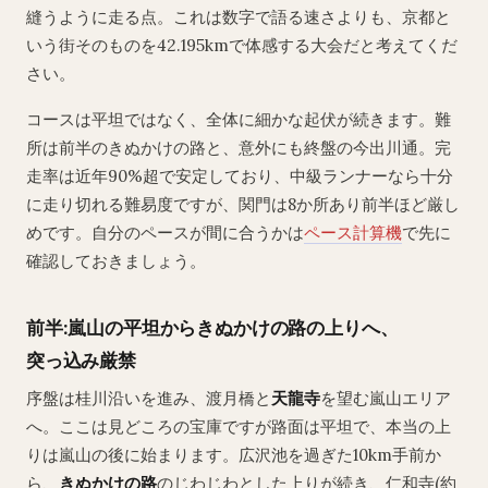
縫うように走る点。これは数字で語る速さよりも、京都と
いう街そのものを42.195kmで体感する大会だと考えてくだ
さい。
コースは平坦ではなく、全体に細かな起伏が続きます。難
所は前半のきぬかけの路と、意外にも終盤の今出川通。完
走率は近年90%超で安定しており、中級ランナーなら十分
に走り切れる難易度ですが、関門は8か所あり前半ほど厳し
めです。自分のペースが間に合うかは
ペース計算機
で先に
確認しておきましょう。
前半:嵐山の平坦からきぬかけの路の上りへ、
突っ込み厳禁
序盤は桂川沿いを進み、渡月橋と
天龍寺
を望む嵐山エリア
へ。ここは見どころの宝庫ですが路面は平坦で、本当の上
りは嵐山の後に始まります。広沢池を過ぎた10km手前か
ら、
きぬかけの路
のじわじわとした上りが続き、仁和寺(約