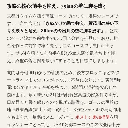
攻略の核心:前半を抑え、39kmの壁に脚を残す
京都はタイムを狙う高速コースではなく、規律のレースで
す。一言で言えば
「きぬかけの路で抑え、賀茂川の狭い下
りを淡々と耐え、39kmの今出川の壁に脚を残す」
。公式
のペース設計も前後半でほぼ同じ分速を推奨しており、貯
金を作って前半で稼ぐ走りはこのコースでは裏目に出ま
す。サブ4を狙うなら前半を8分/km未満で気持ちよく抑
え、終盤の落ち幅を最小にすることを目標にしましょう。
関門は号砲(9時)からの計測のため、後方ブロックほどスタ
ートラインまでのロスがそのまま不利になります。実質5時
間30分でまとめる余裕を持つと、8関門と混雑を安心して
捌けます。寒く乾いた2月は晴れれば高速の好条件ですが、
日が昇ると暑く感じるので脱げる装備を。ゴールの岡崎は
地下鉄東西線(東山・蹴上)が近く、公式シャトルで烏丸御池
へも出られ、帰路はスムーズです。
ボストン参加標準
を狙
うランナーにとっても、JAAF公認コースのこの大会は十分