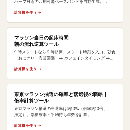
ハーフ対応の印刷可能ペースバンドを自動生成。
イーブン・
計算機を使う →
ネガティブスプリット戦略やサイズ選択も自在。
マラソン当日の起床時間 —
朝の流れ逆算ツール
9 時スタートなら 5 時起床。スタート時刻を入力、朝食
（おにぎり・海苔回避）→ カフェインタイミング →
号砲 15 分前のラストジェルまで逆算します。
計算機を使う →
東京マラソン抽選の確率と落選後の戦略｜
倍率計算ツール
東京マラソン抽選の当選率は約10%（倍率約10倍、
推定）。累積確率・平均待ち年数を計算。
2027年大会一般エントリーは2026年8月14〜28日。
計算機を使う →