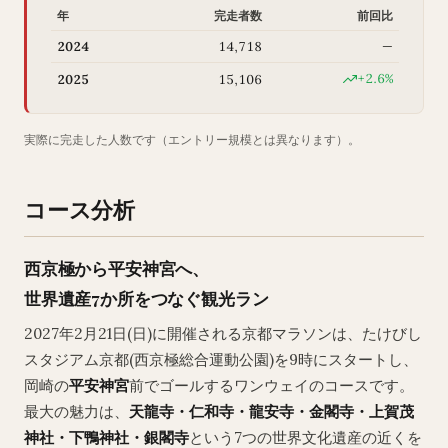
年
完走者数
前回比
2024
14,718
—
+2.6%
2025
15,106
実際に完走した人数です（エントリー規模とは異なります）。
コース分析
西京極から平安神宮へ、
世界遺産7か所をつなぐ観光ラン
2027年2月21日(日)に開催される京都マラソンは、たけびし
スタジアム京都(西京極総合運動公園)を9時にスタートし、
岡崎の
平安神宮
前でゴールするワンウェイのコースです。
最大の魅力は、
天龍寺・仁和寺・龍安寺・金閣寺・上賀茂
神社・下鴨神社・銀閣寺
という7つの世界文化遺産の近くを