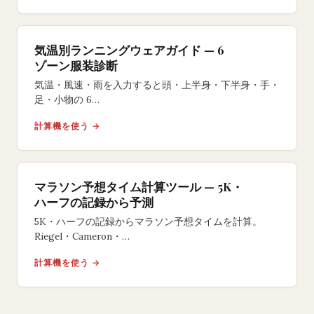
気温別ランニングウェアガイド — 6
ゾーン服装診断
気温・風速・雨を入力すると頭・上半身・下半身・手・
足・小物の 6
ゾーンごとに具体的なランニングウェアを提案。
計算機を使う →
レイヤリング解説と体温調節の科学に基づく推奨です。
マラソン予想タイム計算ツール — 5K・
ハーフの記録から予測
5K・ハーフの記録からマラソン予想タイムを計算。
Riegel・Cameron・
Danielsの3モデルで完走タイムを予測し、
計算機を使う →
距離別ペースも確認できる無料ツール。