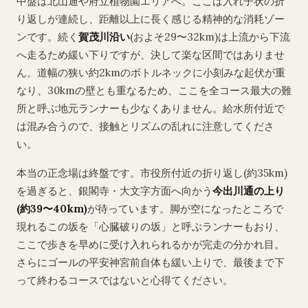
中盤は北山通や府立植物園エリアへ。ここは入れ子状の折
り返しが連続し、距離以上に長く感じる精神的な消耗ゾー
ンです。続く
賀茂川沿い
(およそ29〜32km)は上流から下流
へ走るため緩い下りですが、決して楽な区間ではありませ
ん。道幅の狭い約2kmのボトルネックに小刻みな起伏が重
なり、30kmの壁とも重なるため、ここを全コース最大の難
所と呼ぶ地元ランナーも少なくありません。給水所付近で
は混み合うので、接触とリズムの乱れに注意してくださ
い。
本当の正念場は終盤です。市役所付近の折り返し(約35km)
を過ぎると、銀閣寺・大文字方面へ向かう
今出川通の上り
(約39〜40km)
が待っています。脚が空になったところで
現れるこの坂を「心臓破りの坂」と呼ぶランナーもおり、
ここで歩きを早めに受け入れられるかが完走の分かれ目。
さらにゴールの平安神宮前自体も緩い上りで、最後まで下
って終わるコースではないと心得てください。