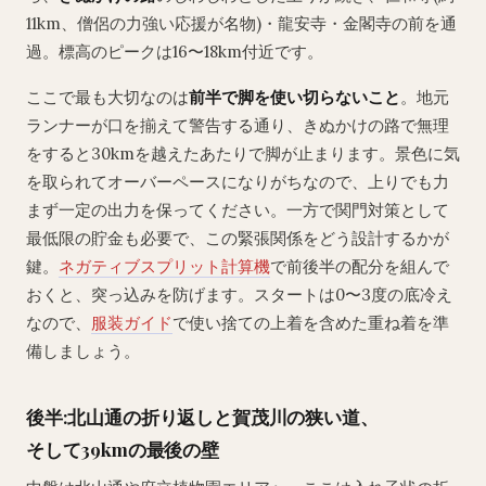
11km、僧侶の力強い応援が名物)・龍安寺・金閣寺の前を通
過。標高のピークは16〜18km付近です。
ここで最も大切なのは
前半で脚を使い切らないこと
。地元
ランナーが口を揃えて警告する通り、きぬかけの路で無理
をすると30kmを越えたあたりで脚が止まります。景色に気
を取られてオーバーペースになりがちなので、上りでも力
まず一定の出力を保ってください。一方で関門対策として
最低限の貯金も必要で、この緊張関係をどう設計するかが
鍵。
ネガティブスプリット計算機
で前後半の配分を組んで
おくと、突っ込みを防げます。スタートは0〜3度の底冷え
なので、
服装ガイド
で使い捨ての上着を含めた重ね着を準
備しましょう。
後半:北山通の折り返しと賀茂川の狭い道、
そして39kmの最後の壁